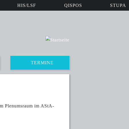
HIS/LSF
QISPOS
STUPA
TERMINE
 im Plenumsraum im AStA-