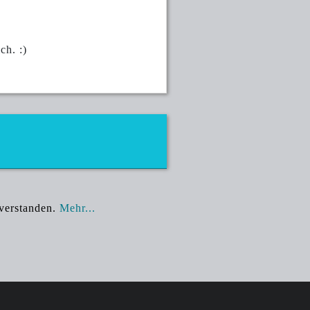
ch. :)
nverstanden.
Mehr...