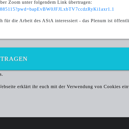
über Zoom unter folgendem Link übertragen:
5547885115?pwd=bapEvBW0JFJLxbTV7ccdzRyKi1axr1.1
h für die Arbeit des AStA interessiert - das Plenum ist öffentli
NTRAGEN
s.
bseite erklärt ihr euch mit der Verwendung von Cookies ei