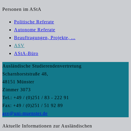
Personen im AStA
Politische Referate
Autonome Referate
Beauftragungen, Projekte, ...
ASV
AStA-Büro
Ausländische Studierendenvertretung
Scharnhorststraße 48,
48151 Münster
Zimmer 3073
Tel.: +49 / (0)251 / 83 - 222 91
Fax: +49 / (0)251 / 51 92 89
asv@uni-muenster.de
Aktuelle Informationen zur Ausländischen