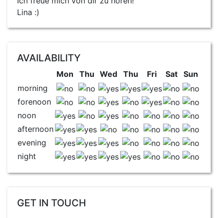
Ich freue mich von dir zu hören!
Lina :)
AVAILABILITY
Mon
Thu
Wed
Thu
Fri
Sat
Sun
morning
forenoon
noon
afternoon
evening
night
GET IN TOUCH